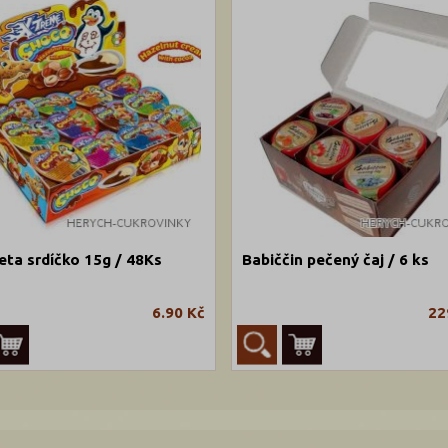
eta srdíčko 15g / 48Ks
Babiččin pečený čaj / 6 ks
6.90 Kč
22