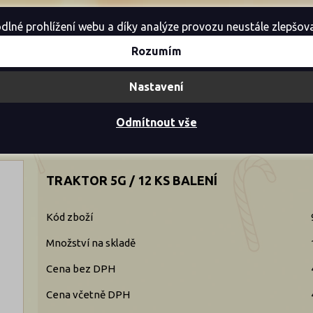
é prohlížení webu a díky analýze provozu neustále zlepšovali
Rozumím
Akce
Novinky
Výprodej
Nastavení
Odmítnout vše
ktor 5g / 12 ks balení
TRAKTOR 5G / 12 KS BALENÍ
Kód zboží
Množství na skladě
Cena bez DPH
Cena včetně DPH