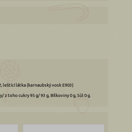
, leštící látka (karnaubský vosk E903)
z toho cukry 95 g/ 93 g, Bílkoviny 0 g, Sůl 0 g.