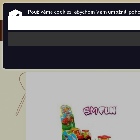
Home
Přihlásit se
Registrace
Používáme cookies, abychom Vám umožnili pohodln
Cukrovinky
Cukrovinky s hračkou
Tra