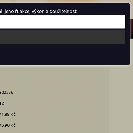
Košík je prázdný
 jeho funkce, výkon a použitelnost.
902536
12
41.88 Kč
46.90 Kč