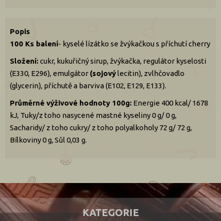
Popis
100 Ks balení
- kyselé lízátko se žvýkačkou s příchutí cherry
Složení:
cukr, kukuřičný sirup, žvýkačka, regulátor kyselosti
(E330, E296), emulgátor
(sojový
lecitin), zvlhčovadlo
(glycerin), příchutě a barviva (E102, E129, E133).
Průměrné výživové hodnoty 100g:
Energie 400 kcal/ 1678
kJ, Tuky/z toho nasycené mastné kyseliny 0 g/ 0 g,
Sacharidy/ z toho cukry/ z toho polyalkoholy 72 g/ 72 g,
Bílkoviny 0 g, Sůl 0,03 g.
KATEGORIE