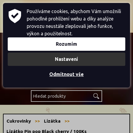
Home
Přihlásit se
Registrace
Používáme cookies, abychom Vám umožnili
pohodlné prohlížení webu a díky analýze
Košík je prázdný
provozu neustále zlepšovali jeho funkce,
výkon a použitelnost.
Rozumím
Akce
Nastavení
Novinky
Odmítnout vše
Výprodej
Cukrovinky
Lízátka
Lízátko Pin pop Black cherry / 100Ks