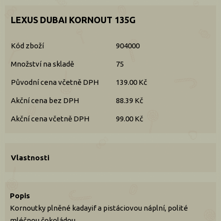
LEXUS DUBAI KORNOUT 135G
Kód zboží
904000
Množství na skladě
75
Původní cena včetně DPH
139.00 Kč
Akční cena bez DPH
88.39 Kč
Akční cena včetně DPH
99.00 Kč
Vlastnosti
Popis
Kornoutky plněné kadayif a pistáciovou náplní, polité
mléčnou čokoládou.