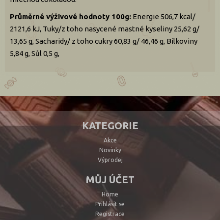
Průměrné výživové hodnoty 100g:
Energie 506,7 kcal/
2121,6 kJ, Tuky/z toho nasycené mastné kyseliny 25,62 g/
13,65 g, Sacharidy/ z toho cukry 60,83 g/ 46,46 g, Bílkoviny
5,84 g, Sůl 0,5 g,
KATEGORIE
Akce
Novinky
Výprodej
MŮJ ÚČET
Home
Přihlásit se
Registrace