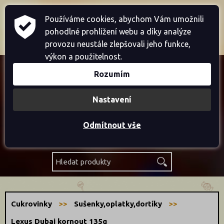
Home
Přihlásit se
Registrace
Používáme cookies, abychom Vám umožnili
pohodlné prohlížení webu a díky analýze
Košík je prázdný
provozu neustále zlepšovali jeho funkce,
výkon a použitelnost.
Rozumím
Akce
Nastavení
Novinky
Odmítnout vše
Výprodej
Cukrovinky
Sušenky,oplatky,dortíky
Lexus Dubai kornout 135g