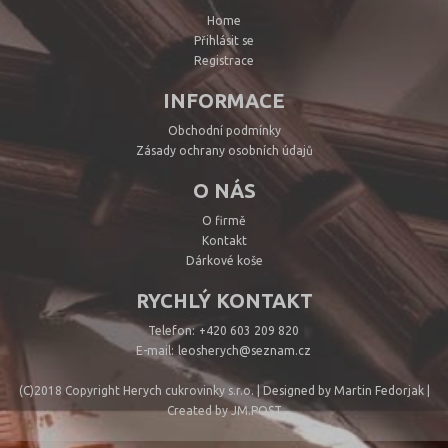
Home
Přihlásit se
Registrace
INFORMACE
Obchodní podmínky
Zásady ochrany osobních údajů
O NÁS
O firmě
Kontakt
Dárkové koše
RYCHLÝ KONTAKT
Telefon:
+420 603 209 820
E-mail:
leosherych@seznam.cz
(C)2018 Copyright Herych cukrovinky s.r.o. | Designed by Martin Fedorjak |
Created by JM.POST