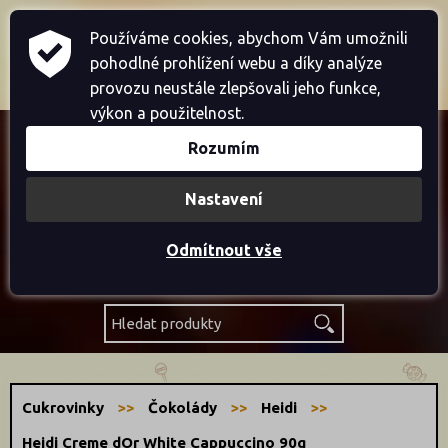
Home
Přihlásit se
Registrace
Používáme cookies, abychom Vám umožnili
pohodlné prohlížení webu a díky analýze
Košík je prázdný
provozu neustále zlepšovali jeho funkce,
výkon a použitelnost.
Rozumím
Akce
Nastavení
Novinky
Odmítnout vše
Výprodej
Cukrovinky
Čokolády
Heidi
Heidi Creme dOr White Cappuccino 90g