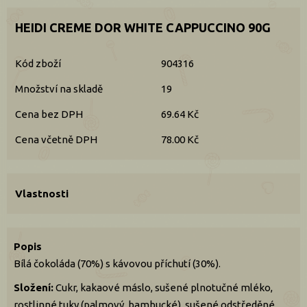
HEIDI CREME DOR WHITE CAPPUCCINO 90G
Kód zboží
904316
Množství na skladě
19
Cena bez DPH
69.64 Kč
Cena včetně DPH
78.00 Kč
Vlastnosti
Popis
Bílá čokoláda (70%) s kávovou příchutí (30%).
Složení:
Cukr, kakaové máslo, sušené plnotučné mléko,
rostlinné tuky (palmový, bambucké), sušené odstředěné