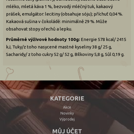
mléko, mletá káva 1 %, bezvodý mléčný tuk, kakaový
prášek, emulgátor: lecitiny (obsahuje sóju); příchuť 0,04 %.
Kakaová sušina v čokoládě: minimálně 29 %. Může
obsahovat stopy ořechů a lepku.
Průměrné výživové hodnoty 100g:
Energie 578 kcal/ 2415
kJ, Tuky/z toho nasycené mastné kyseliny 38 g/ 25 g,
Sacharidy/ z toho cukry 52 g/ 52 g, Bílkoviny 5,8 g, Sůl 0,19 g.
KATEGORIE
Akce
Novinky
Výprodej
MŮJ ÚČET