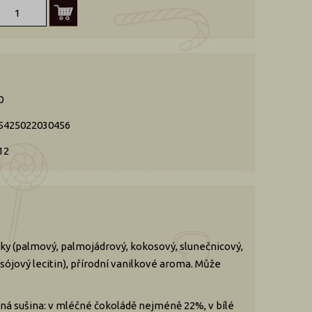
0
5425022030456
12
ky (palmový, palmojádrový, kokosový, slunečnicový,
sójový lecitin), přírodní vanilkové aroma. Může
á sušina: v mléčné čokoládě nejméně 22%, v bílé