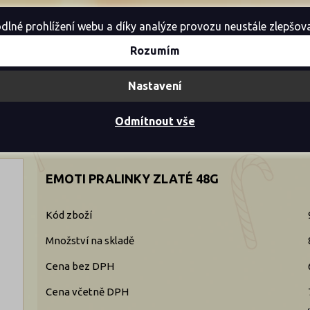
é prohlížení webu a díky analýze provozu neustále zlepšovali
Rozumím
Akce
Novinky
Výprodej
Nastavení
Odmítnout vše
moti pralinky zlaté 48g
EMOTI PRALINKY ZLATÉ 48G
Kód zboží
Množství na skladě
Cena bez DPH
Cena včetně DPH