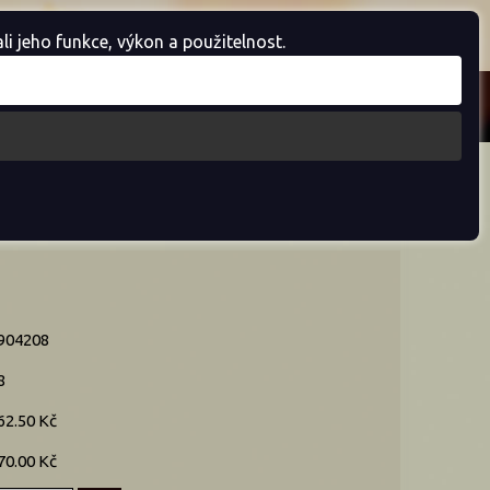
Košík je prázdný
 jeho funkce, výkon a použitelnost.
904208
8
62.50 Kč
70.00 Kč