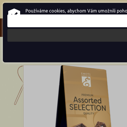
Home
Přihlásit se
Registrace
Používáme cookies, abychom Vám umožnili pohodln
Cukrovinky
Bonboniéry
Emoti
E