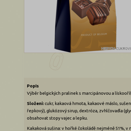
Popis
Výběr belgických pralinek s marcipánovou a lískooří
Složení:
cukr, kakaová hmota, kakaové máslo, sušené
řepkový), glukózový sirup, dextróza, zvhlčovadla (gl
obsahovat stopy vajec a lepku.
Kakaková sušina: v hořké čokoládě nejméně 51%, v 