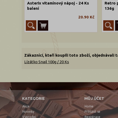
Asterix vitamínový nápoj - 24 Ks
Retro 
balení
136g
20.90 Kč
Zákazníci, kteří koupili toto zboží, objednávali 
Lízátko Snail 100g / 20 Ks
KATEGORIE
MŮJ ÚČET
Akce
Home
Novinky
Přihlásit se
Výprodej
Registrace