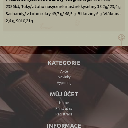
2386kJ, Tuky/z toho nasycené mastné kyseliny 38,2g/ 23,4 g,
Sacharidy/ z toho cukry 49,7 g/ 48,5 g, Bílkoviny 6 g, Vláknina
2,4 g, Sůl 0,21g
KATEGORIE
Akce
Novinky
Výprodej
MŮJ ÚČET
Home
Přihlásit se
Registrace
INFORMACE