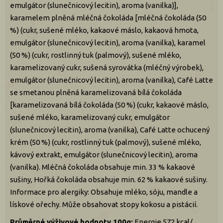
emulgátor (slunečnicový lecitin), aroma (vanilka)],
karamelem plněná mléčná čokoláda [mléčná čokoláda (50
%) (cukr, sušené mléko, kakaové máslo, kakaová hmota,
emulgátor (slunečnicový lecitin), aroma (vanilka), karamel
(50 %) (cukr, rostlinný tuk (palmový), sušené mléko,
karamelizovaný cukr, sušená syrovátka (mléčný výrobek),
emulgátor (slunečnicový lecitin), aroma (vanilka), Café Latte
se smetanou plněná karamelizovaná bílá čokoláda
[karamelizovaná bílá čokoláda (50 %) (cukr, kakaové máslo,
sušené mléko, karamelizovaný cukr, emulgátor
(slunečnicový lecitin), aroma (vanilka), Café Latte ochucený
krém (50 %) (cukr, rostlinný tuk (palmový), sušené mléko,
kávový extrakt, emulgátor (slunečnicový lecitin), aroma
(vanilka). Mléčná čokoláda obsahuje min. 33 % kakaové
sušiny, Hořká čokoláda obsahuje min. 62 % kakaové sušiny.
Informace pro alergiky: Obsahuje mléko, sóju, mandle a
lískové ořechy. Může obsahovat stopy kokosu a pistácií.
Průměrné výživové hodnoty 100g:
Energie 572 kcal/