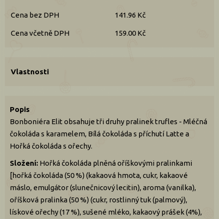
Cena bez DPH
141.96 Kč
Cena včetně DPH
159.00 Kč
Vlastnosti
Popis
Bonboniéra Elit obsahuje tři druhy pralinek trufles - Mléčná
čokoláda s karamelem, Bílá čokoláda s příchutí Latte a
Hořká čokoláda s ořechy.
Složení:
Hořká čokoláda plněná oříškovými pralinkami
[hořká čokoláda (50 %) (kakaová hmota, cukr, kakaové
máslo, emulgátor (slunečnicový lecitin), aroma (vanilka),
oříšková pralinka (50 %) (cukr, rostlinný tuk (palmový),
lískové ořechy (17 %), sušené mléko, kakaový prášek (4%),