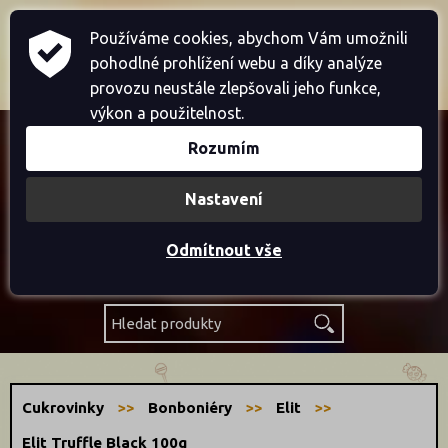
Home
Přihlásit se
Registrace
Používáme cookies, abychom Vám umožnili
pohodlné prohlížení webu a díky analýze
Košík je prázdný
provozu neustále zlepšovali jeho funkce,
výkon a použitelnost.
Rozumím
Akce
Nastavení
Novinky
Odmítnout vše
Výprodej
Cukrovinky
Bonboniéry
Elit
Elit Truffle Black 100g