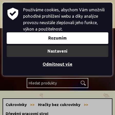
Home
Přihlásit se
Registrace
Používáme cookies, abychom Vám umožnili
pohodlné prohlížení webu a díky analýze
Košík je prázdný
provozu neustále zlepšovali jeho funkce,
výkon a použitelnost.
Rozumím
Akce
Nastavení
Novinky
Odmítnout vše
Výprodej
Cukrovinky
Hračky bez cukrovinky
Dřevěný pracovní stroj