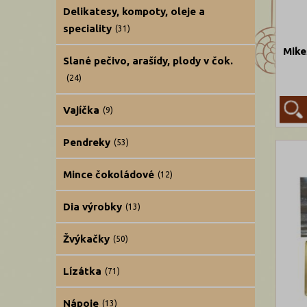
Delikatesy, kompoty, oleje a
speciality
(31)
Mike
Slané pečivo, arašídy, plody v čok.
(24)
Vajíčka
(9)
Pendreky
(53)
Mince čokoládové
(12)
Dia výrobky
(13)
Žvýkačky
(50)
Lízátka
(71)
Nápoje
(13)