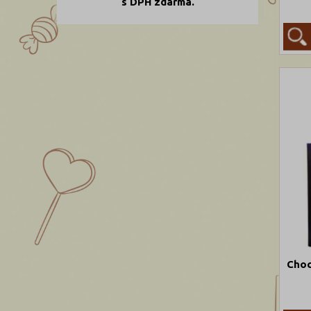
s DPH zdarma.
Choc