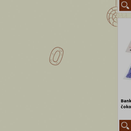
Bank
čoko