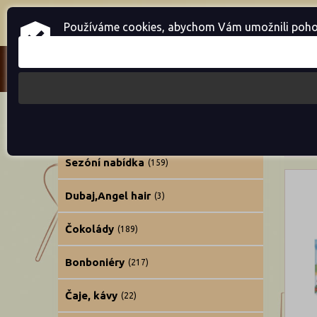
Home
Přihlásit se
Registrace
Používáme cookies, abychom Vám umožnili pohodln
ČOKO
CUKROVINKY
(966)
Nejno
Sezóní nabídka
(159)
Dubaj,Angel hair
(3)
Čokolády
(189)
Bonboniéry
(217)
Čaje, kávy
(22)