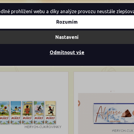
é prohlížení webu a díky analýze provozu neustále zlepšovali
Rozumím
Akce
Novinky
Výprodej
Nastavení
LÁDY (5)
Odmítnout vše
vější
Nejprodávanější
Nejlevnější
Nejdražší
Dle názvu 