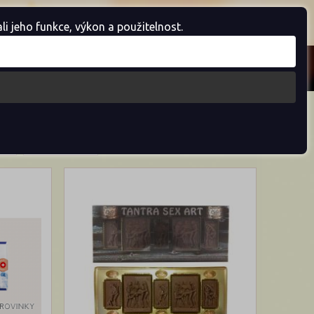
Košík je prázdný
 jeho funkce, výkon a použitelnost.
<
1
2
3
4
5
6
>
A-Z
Dle názvu Z-A