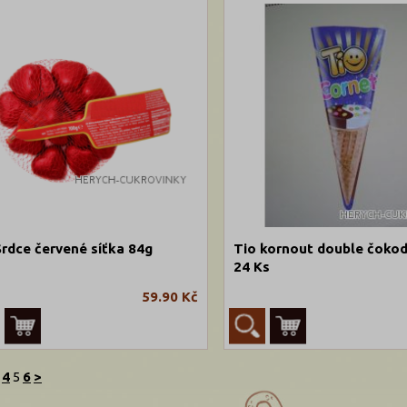
rdce červené síťka 84g
Tio kornout double čokod
24 Ks
59.90 Kč
4
5
6
>