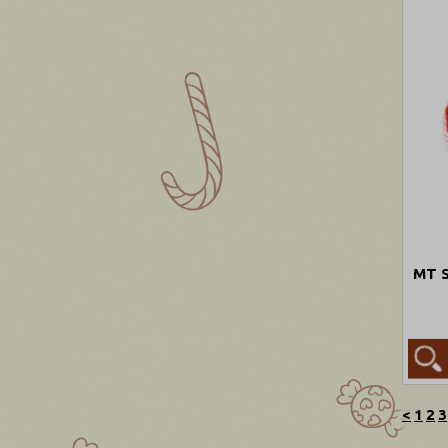
MT S
<
1
2
3