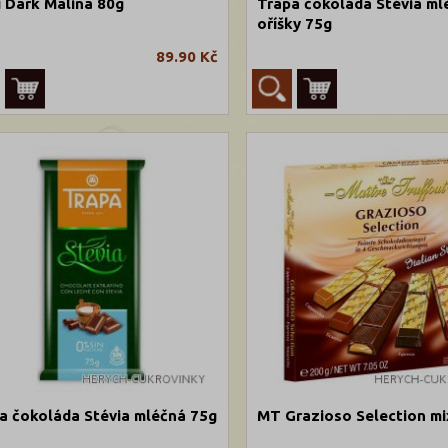
i Dark Malina 80g
Trapa čokoláda Stévia ml
oříšky 75g
89.90 Kč
a čokoláda Stévia mléčná 75g
MT Grazioso Selection mi