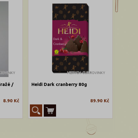
ražé /
Heidi Dark cranberry 80g
8.90 Kč
89.90 Kč