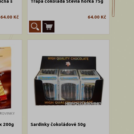
éčná s
Trapa čokoláda Stévia hořká 75g
64.00 Kč
64.00 Kč
x 200g
Sardinky čokoládové 50g