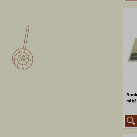
Bank
mléč