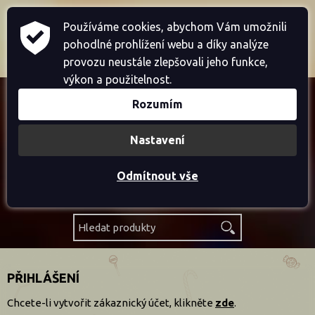
Home
Přihlásit se
Registrace
Používáme cookies, abychom Vám umožnili
pohodlné prohlížení webu a díky analýze
Košík je prázdný
provozu neustále zlepšovali jeho funkce,
výkon a použitelnost.
Rozumím
Akce
Nastavení
Novinky
Odmítnout vše
Výprodej
PŘIHLÁŠENÍ
Chcete-li vytvořit zákaznický účet, klikněte
zde
.