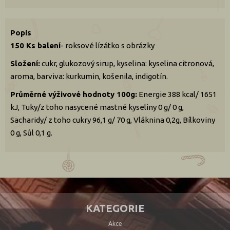
Popis
150 Ks balení
- roksové lízátko s obrázky
Složení:
cukr, glukozový sirup, kyselina: kyselina citronová,
aroma, barviva: kurkumin, košenila, indigotín.
Průměrné výživové hodnoty 100g:
Energie 388 kcal/ 1651
kJ, Tuky/z toho nasycené mastné kyseliny 0 g/ 0 g,
Sacharidy/ z toho cukry 96,1 g/ 70 g, Vláknina 0,2g, Bílkoviny
0 g, Sůl 0,1 g.
KATEGORIE
Akce