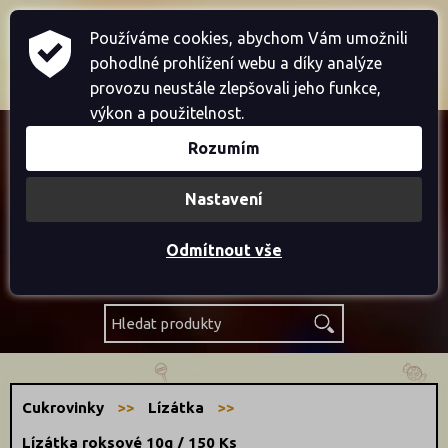
Home
Přihlásit se
Registrace
Používáme cookies, abychom Vám umožnili
pohodlné prohlížení webu a díky analýze
Košík je prázdný
provozu neustále zlepšovali jeho funkce,
výkon a použitelnost.
Rozumím
Akce
Nastavení
Novinky
Odmítnout vše
Výprodej
Cukrovinky
Lízátka
Lízátka roksové 10g / 150 Ks