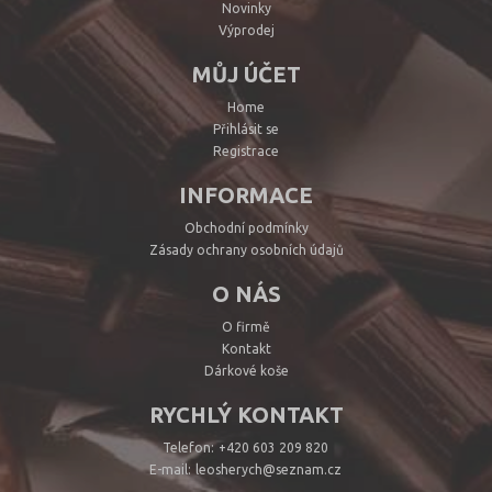
Novinky
Výprodej
MŮJ ÚČET
Home
Přihlásit se
Registrace
INFORMACE
Obchodní podmínky
Zásady ochrany osobních údajů
O NÁS
O firmě
Kontakt
Dárkové koše
RYCHLÝ KONTAKT
Telefon:
+420 603 209 820
E-mail:
leosherych@seznam.cz