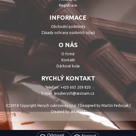
Registrace
INFORMACE
Obchodní podmínky
Zásady ochrany osobních údajů
O NÁS
O firmě
Kontakt
Dárkové koše
RYCHLÝ KONTAKT
Telefon:
+420 603 209 820
E-mail:
leosherych@seznam.cz
(C)2018 Copyright Herych cukrovinky s.r.o. | Designed by Martin Fedorjak |
Created by JM.POST
Odstoupit
Nastavit