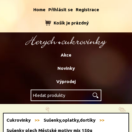
Home
Přihlásit se
Registrace
Košík je prázdný
Akce
Novinky
Výprodej
Cukrovinky
Sušenky,oplatky,dortíky
Sušenky plech Městské motivy mix 150g